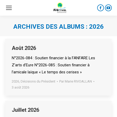
Faceboo
YouT
page
page
opens
open
ARCHIVES DES ALBUMS :
2026
in
in
new
new
window
wind
Août 2026
N°2026-084 : Soutien financier à la FANFARE Les
Z’arts d’Eure N°2026-085 : Soutien financier à
l’amicale laïque « Le temps des cerises »
2026
,
Décisions du Président
Par
Marie RIVOALLAN
3 août 2026
Juillet 2026