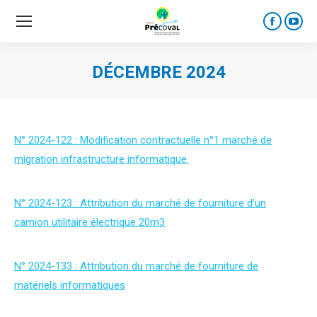
Faceboo
YouT
page
page
opens
open
DÉCEMBRE 2024
in
in
new
new
window
wind
N° 2024-122 : Modification contractuelle n°1 marché de
migration infrastructure informatique.
N° 2024-123 : Attribution du marché de fourniture d’un
camion utilitaire électrique 20m3
N° 2024-133 : Attribution du marché de fourniture de
matériels informatiques