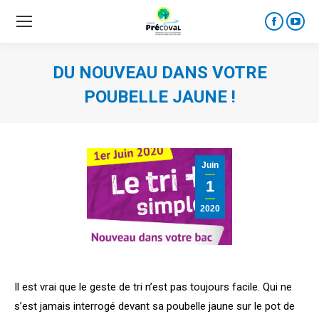
Faceboo
YouT
page
page
opens
open
DU NOUVEAU DANS VOTRE
in
in
POUBELLE JAUNE !
new
new
window
wind
Juin
1
2020
Il est vrai que le geste de tri n’est pas toujours facile. Qui ne
s’est jamais interrogé devant sa poubelle jaune sur le pot de