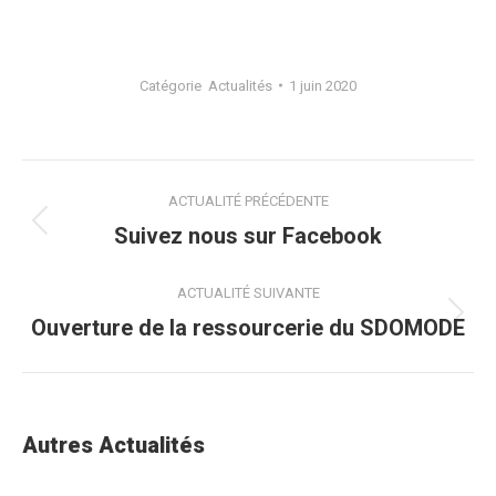
Catégorie
Actualités
1 juin 2020
Navigation
ACTUALITÉ PRÉCÉDENTE
de
Suivez nous sur Facebook
Onglet
précédent
commentaire
ACTUALITÉ SUIVANTE
Ouverture de la ressourcerie du SDOMODE
Onglet
suivant
Autres Actualités