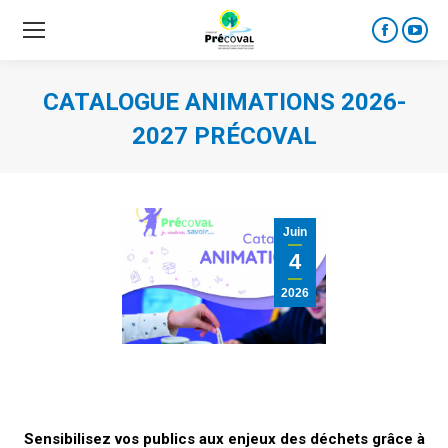
Faceboo
YouT
page
page
opens
open
CATALOGUE ANIMATIONS 2026-
in
in
2027 PRÉCOVAL
new
new
window
wind
Juin
4
2026
Sensibilisez vos publics aux enjeux des déchets grâce à